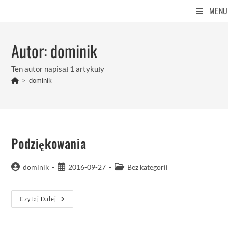
Skip
MENU
to
content
Autor:
dominik
Ten autor napisał 1 artykuły
>
dominik
Podziękowania
Post
Post
Post
dominik
2016-09-27
Bez kategorii
author:
published:
category:
Podziękowania
Czytaj Dalej